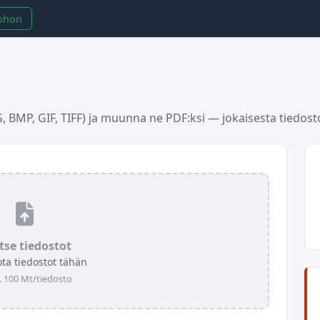
rohon
, BMP, GIF, TIFF) ja muunna ne PDF:ksi — jokaisesta tiedosto
tse tiedostot
ota tiedostot tähän
. 100 Mt/tiedosto