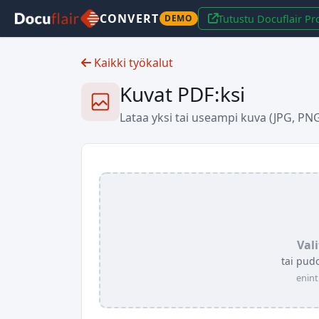
CONVERT
Tutustu Docuflair P
DEMO
Kaikki työkalut
Kuvat PDF:ksi
Lataa yksi tai useampi kuva (JPG, PNG
Vali
tai pud
enint